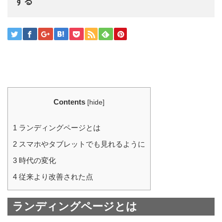
する
Contents
[
hide
]
1
ランディングページとは
2
スマホやタブレットでも見れるように
3
時代の変化
4
従来より改善された点
ランディングページとは