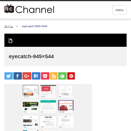
menu
ホーム
eyecatch-945×544
eyecatch-945×544